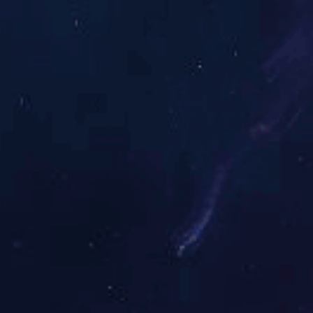
争胜展现球
2026-03-06
在即将到来的比赛中，利比利亚雷与瓦拉
量，更是各自展现球队实力和风采的重要
首先，从球队历史和背景来看，利比利亚
阵容和战术布局上，两队在技术与战术上
也将直接影响比赛结果；最后，从球迷支
变数。通过这些角度，我们可以更全面地
1、球队历史与背景
利比利亚雷是一支拥有悠久历史的足球俱
发展。作为本土联赛的重要代表，他们不
国家队输送了不少人才。这支球队以其顽
中，都展现出强大的竞争力。
相较之下，瓦拉多利同样是一支具有传统