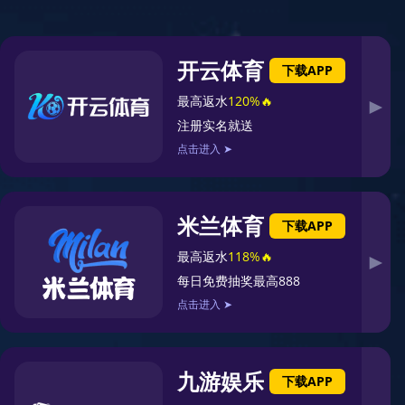
精选产品
企业要闻
集团服务
t艾佛森官网