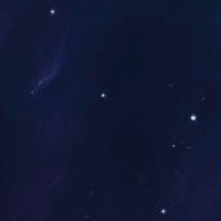
队实力与风采
多利将展开一场激烈的较量。这不仅是两队之间的较
时刻。本文将从四个方面对这场比赛进行深入分析：
雷与瓦拉多利均有着丰富的足球文化；其次，从球队
的差异将成为比赛关键；第三，双方近期状态和表现
持和氛围来看，主客场的不同环境会为比赛增添更多
理解这场备受期待的对决。
乐部，自成立以来，他们一直致力于推动本国足球的
但积累了众多辉煌战绩，还培养了大量优秀球员，为
强拼搏的精神著称，无论是在国内联赛还是国际赛事
底蕴的俱乐部，其在西班牙足球界占据重要地位。尽