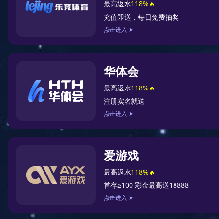
利比利亚雷