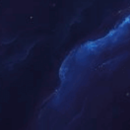
。利比利亚雷在过去几轮联赛中表现出色，不仅取得
率。他们通过高压逼抢来限制对手发挥，同时利用快
状态，无疑给即将到来的挑战增加了信心。
一系列赛事中，他们保持稳定输出，并且成功挫败过
，通过严密布防有效遏制住对方攻击，使得失球率大
为整体表现带来了积极变化。
有不同优势。如果能充分发挥自身特点，将会给观众
一部分。此次交锋将在双方主流支持者热情洋溢的氛
粉丝营造出的主场气氛，将极大鼓舞士气。他们热情