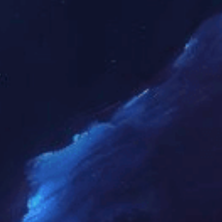
集团服务
找到
贝博bellbet艾佛森官网