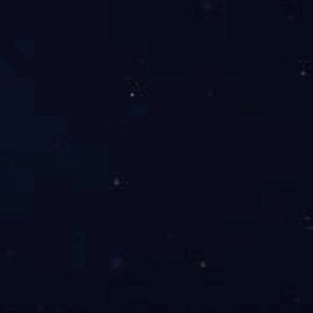
找到我们
地址:
赛中的
析
深圳市福田区梅林街道梅都
社区中康路128号卓越梅林
中心广场（北区）1号楼
1306