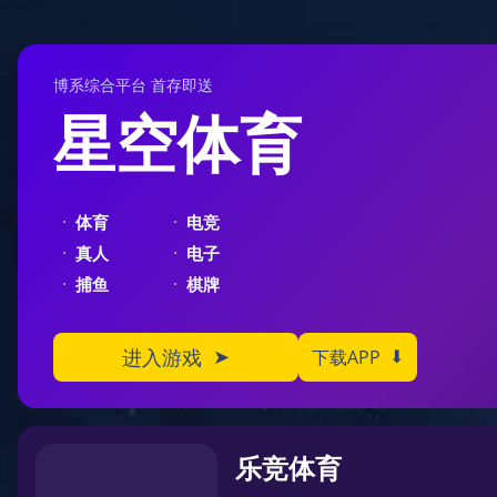
spiteful@163.com
深圳市福田区梅林街道
13706130838